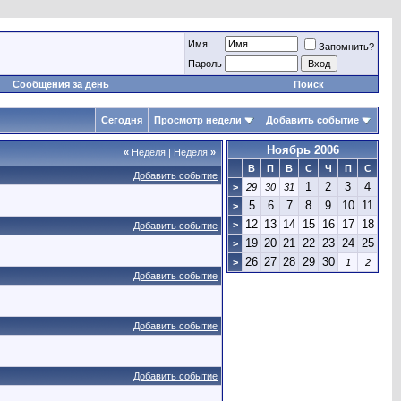
Имя
Запомнить?
Пароль
Сообщения за день
Поиск
Сегодня
Просмотр недели
Добавить событие
Ноябрь 2006
«
Неделя
|
Неделя
»
В
П
В
С
Ч
П
С
Добавить событие
1
2
3
4
>
29
30
31
5
6
7
8
9
10
11
>
12
13
14
15
16
17
18
>
Добавить событие
19
20
21
22
23
24
25
>
26
27
28
29
30
>
1
2
Добавить событие
Добавить событие
Добавить событие