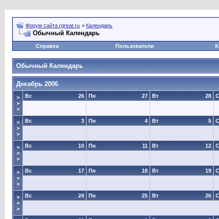
Форум сайта rgreat.ru
>
Календарь
Обычный Календарь
Справка
Пользователи
К
Обычный Календарь
Декабрь 2006
Вс
26
Пн
27
Вт
28
>
>
>
Вс
3
Пн
4
Вт
5
>
>
>
Вс
10
Пн
11
Вт
12
>
>
>
Вс
17
Пн
18
Вт
19
>
>
>
Вс
24
Пн
25
Вт
26
>
>
>