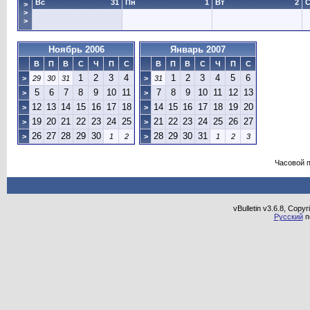
Вс
31
Пн
1
Вт
2
>
>
>
Ноябрь 2006
Январь 2007
В
П
В
С
Ч
П
С
В
П
В
С
Ч
П
С
1
2
3
4
1
2
3
4
5
6
>
29
30
31
>
31
5
6
7
8
9
10
11
7
8
9
10
11
12
13
>
>
12
13
14
15
16
17
18
14
15
16
17
18
19
20
>
>
19
20
21
22
23
24
25
21
22
23
24
25
26
27
>
>
26
27
28
29
30
28
29
30
31
>
1
2
>
1
2
3
Часовой 
vBulletin v3.6.8, Copy
Русский
п