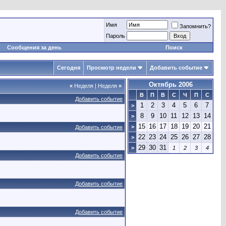
Имя
Запомнить?
Пароль
Сообщения за день
Поиск
Сегодня
Просмотр недели
Добавить событие
Октябрь 2006
«
Неделя
|
Неделя
»
В
П
В
С
Ч
П
С
Добавить событие
1
2
3
4
5
6
7
>
8
9
10
11
12
13
14
>
15
16
17
18
19
20
21
>
Добавить событие
22
23
24
25
26
27
28
>
29
30
31
>
1
2
3
4
Добавить событие
Добавить событие
Добавить событие