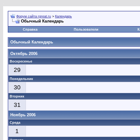
Форум сайта rgreat.ru
>
Календарь
Обычный Календарь
Справка
Пользователи
К
Обычный Календарь
Октябрь 2006
Воскресенье
29
Понедельник
30
Вторник
31
Ноябрь 2006
Среда
1