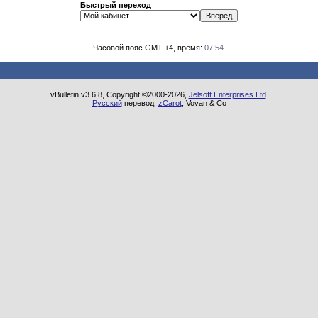
Быстрый переход
Часовой пояс GMT +4, время:
07:54
.
vBulletin v3.6.8, Copyright ©2000-2026,
Jelsoft Enterprises Ltd
.
Русский
перевод:
zCarot
, Vovan & Co