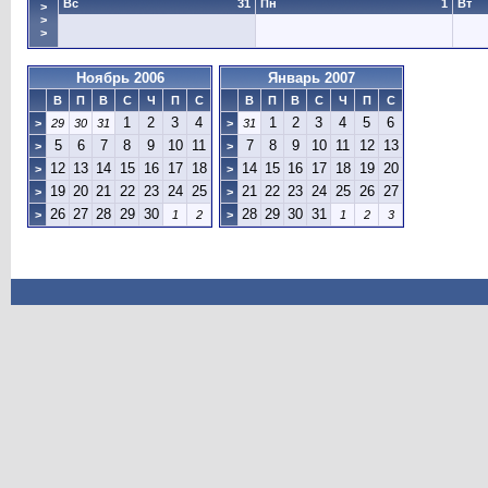
Вс
31
Пн
1
Вт
>
>
>
Ноябрь 2006
Январь 2007
В
П
В
С
Ч
П
С
В
П
В
С
Ч
П
С
1
2
3
4
1
2
3
4
5
6
>
29
30
31
>
31
5
6
7
8
9
10
11
7
8
9
10
11
12
13
>
>
12
13
14
15
16
17
18
14
15
16
17
18
19
20
>
>
19
20
21
22
23
24
25
21
22
23
24
25
26
27
>
>
26
27
28
29
30
28
29
30
31
>
1
2
>
1
2
3