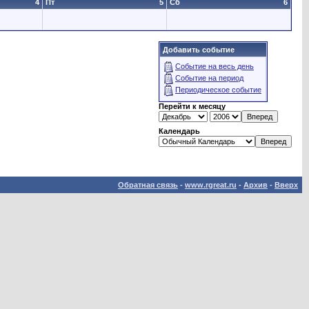
4
Пт
5
Сб
6
Добавить событие
Событие на весь день
Событие на период
Периодическое событие
Перейти к месяцу
Календарь
Обратная связь
-
www.rgreat.ru
-
Архив
-
Вверх