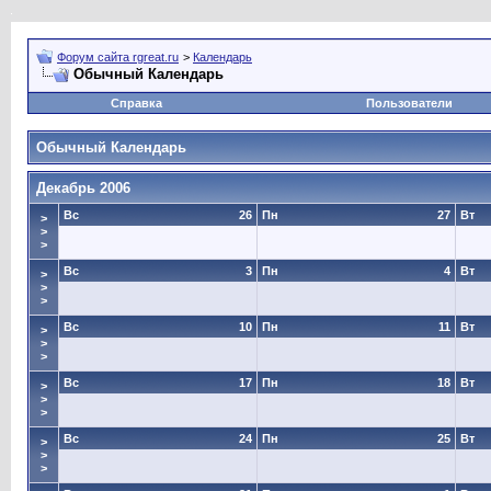
Форум сайта rgreat.ru
>
Календарь
Обычный Календарь
Справка
Пользователи
Обычный Календарь
Декабрь 2006
Вс
26
Пн
27
Вт
>
>
>
Вс
3
Пн
4
Вт
>
>
>
Вс
10
Пн
11
Вт
>
>
>
Вс
17
Пн
18
Вт
>
>
>
Вс
24
Пн
25
Вт
>
>
>