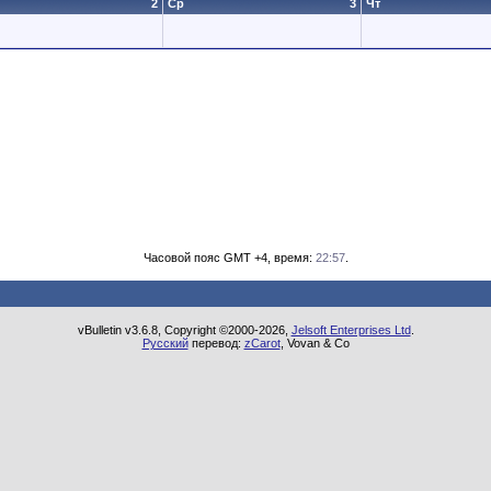
2
Ср
3
Чт
Часовой пояс GMT +4, время:
22:57
.
vBulletin v3.6.8, Copyright ©2000-2026,
Jelsoft Enterprises Ltd
.
Русский
перевод:
zCarot
, Vovan & Co