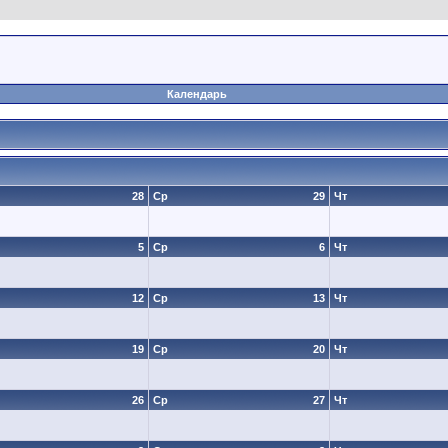
Календарь
28
Ср
29
Чт
5
Ср
6
Чт
12
Ср
13
Чт
19
Ср
20
Чт
26
Ср
27
Чт