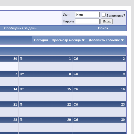
Имя
Запомнить?
Пароль
Сообщения за день
Поиск
Сегодня
Просмотр месяца
Добавить событие
30
Пт
1
Сб
2
7
Пт
8
Сб
9
14
Пт
15
Сб
16
21
Пт
22
Сб
23
28
Пт
29
Сб
30