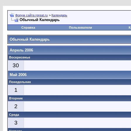
Форум сайта rgreat.ru
>
Календарь
Обычный Календарь
Справка
Пользователи
К
Обычный Календарь
Апрель 2006
Воскресенье
30
Май 2006
Понедельник
1
Вторник
2
Среда
3