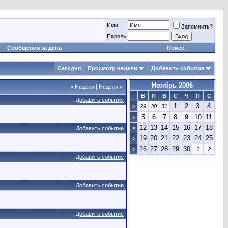
Имя
Запомнить?
Пароль
Сообщения за день
Поиск
Сегодня
Просмотр недели
Добавить событие
Ноябрь 2006
«
Неделя
|
Неделя
»
В
П
В
С
Ч
П
С
Добавить событие
1
2
3
4
>
29
30
31
5
6
7
8
9
10
11
>
12
13
14
15
16
17
18
>
Добавить событие
19
20
21
22
23
24
25
>
26
27
28
29
30
>
1
2
Добавить событие
Добавить событие
Добавить событие