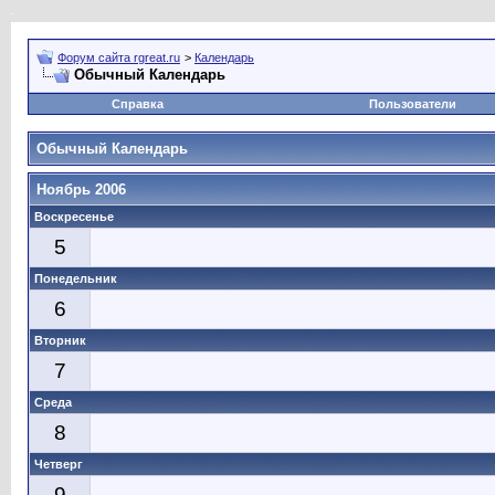
Форум сайта rgreat.ru
>
Календарь
Обычный Календарь
Справка
Пользователи
Обычный Календарь
Ноябрь 2006
Воскресенье
5
Понедельник
6
Вторник
7
Среда
8
Четверг
9