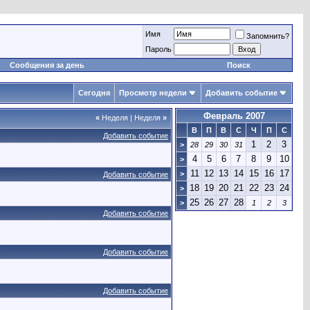
Имя
Запомнить?
Пароль
Сообщения за день
Поиск
Сегодня
Просмотр недели
Добавить событие
Февраль 2007
«
Неделя
|
Неделя
»
В
П
В
С
Ч
П
С
Добавить событие
1
2
3
>
28
29
30
31
4
5
6
7
8
9
10
>
11
12
13
14
15
16
17
>
Добавить событие
18
19
20
21
22
23
24
>
25
26
27
28
>
1
2
3
Добавить событие
Добавить событие
Добавить событие