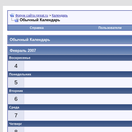
Форум сайта rgreat.ru
>
Календарь
Обычный Календарь
Справка
Пользователи
Обычный Календарь
Февраль 2007
Воскресенье
4
Понедельник
5
Вторник
6
Среда
7
Четверг
8