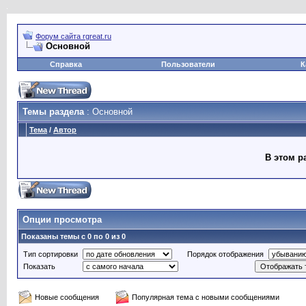
Форум сайта rgreat.ru
Основной
Справка
Пользователи
К
Темы раздела
: Основной
Тема
/
Автор
В этом р
Опции просмотра
Показаны темы с 0 по 0 из 0
Тип сортировки
Порядок отображения
Показать
Новые сообщения
Популярная тема с новыми сообщениями