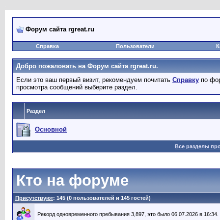
Форум сайта rgreat.ru
Справка
Пользователи
К
Добро пожаловать на Форум сайта rgreat.ru.
Если это ваш первый визит, рекомендуем почитать
Справку
по фор
просмотра сообщений выберите раздел.
Раздел
Основной
Все разделы пр
Кто на форуме
Присутствуют
: 145 (0 пользователей и 145 гостей)
Рекорд одновременного пребывания 3,897, это было 06.07.2026 в 16:34.