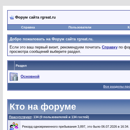
Форум сайта rgreat.ru
Справка
Пользователи
К
Добро пожаловать на Форум сайта rgreat.ru.
Если это ваш первый визит, рекомендуем почитать
Справку
по фор
просмотра сообщений выберите раздел.
Раздел
Основной
Все разделы пр
Кто на форуме
Присутствуют
: 134 (0 пользователей и 134 гостей)
Рекорд одновременного пребывания 3,897, это было 06.07.2026 в 16:34.