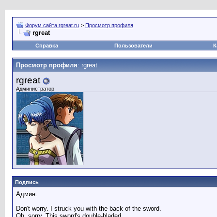
Форум сайта rgreat.ru
>
Просмотр профиля
rgreat
Справка
Пользователи
К
Просмотр профиля
: rgreat
rgreat
Администратор
Подпись
Админ.
Don't worry. I struck you with the back of the sword.
Oh, sorry. This sword's double-bladed.