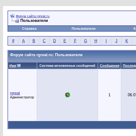
Форум сайта rgreat.ru
Пользователи
Справка
Пользователи
К
#
A
B
C
D
E
F
G
H
I
J
K
Форум сайта rgreat.ru: Пользователи
Имя
Система мгновенных сообщений
Сообщения
Послед
rgreat
1
06.0
Администратор