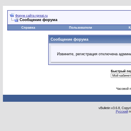
Форум сайта rgreat.ru
Сообщение форума
Справка
Пользователи
К
Сообщение форума
Извините, регистрация отключена админ
Быстрый пе
Часовой 
vBulletin v3.6.8, Copy
Русский
п