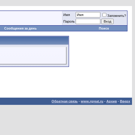
Имя
Запомнить?
Пароль
Сообщения за день
Поиск
Обратная связь
-
www.rgreat.ru
-
Архив
-
Вверх