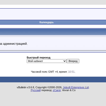
Календарь
на администрацией.
Быстрый переход
Часовой пояс GMT +4, время:
10:51
.
vBulletin v3.6.8, Copyright ©2000-2026,
Jelsoft Enterprises Ltd
.
Русский
перевод:
zCarot
, Vovan & Co